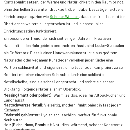
Kontrapunkt setzen, der Wärme und Natürlichkeit in den Raum bringt,
ohne den hellen Gesamteindruck zu trüben. Dabei bestätigen aktuelle
Einrichtungsmagazine wie
Schöner Wohnen
, dass der Trend zu matten
Oberflächen weiterhin ungebrochen ist und in nahezu allen
Einrichtungsstilen funktioniert.
Ein besonderer Trend, der sich seit einigen Jahren in kreativen
Haushalten des Ruhrgebiets beobachten lässt, sind
Leder-Schlaufen
als Griffersatz. Diese kleinen Handwerkskunststücke aus geöltem
Naturleder oder veganem Kunstleder verleihen jeder Küche eine
Portion Exklusivität und Eigensinn, ohne teuer oder kompliziert zu sein.
Montiert mit einer einzelnen Schraube durch eine schlichte
Metallscheibe, sind sie schnell angebracht und sofort ein echter
Blickfang. Folgende Materialien im Überblick:
Messing (matt oder poliert):
Warm, zeitlos, ideal für Altbauküchen und
Landhausstil
Mattschwarzes Metall:
Vielseitig, modern, funktioniert in fast jedem
Küchenstil
Edelstahl gebürstet:
Hygienisch, sachlich, perfekt für funktionale
Neubauten
Holz (Eiche, Nuss, Bambus):
Natürlich, wärmend, schöner Kontrast zu
Hochglanzfronten