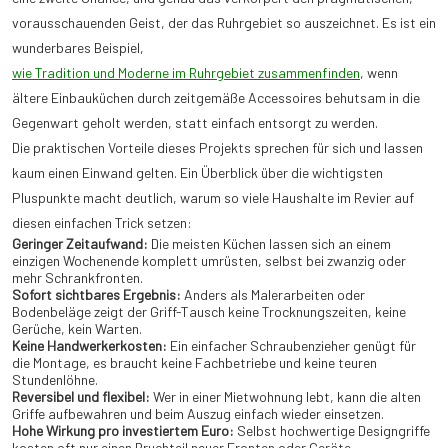
vorausschauenden Geist, der das Ruhrgebiet so auszeichnet. Es ist ein
wunderbares Beispiel,
wie Tradition und Moderne im Ruhrgebiet zusammenfinden
, wenn
ältere Einbauküchen durch zeitgemäße Accessoires behutsam in die
Gegenwart geholt werden, statt einfach entsorgt zu werden.
Die praktischen Vorteile dieses Projekts sprechen für sich und lassen
kaum einen Einwand gelten. Ein Überblick über die wichtigsten
Pluspunkte macht deutlich, warum so viele Haushalte im Revier auf
diesen einfachen Trick setzen:
Geringer Zeitaufwand:
Die meisten Küchen lassen sich an einem
einzigen Wochenende komplett umrüsten, selbst bei zwanzig oder
mehr Schrankfronten.
Sofort sichtbares Ergebnis:
Anders als Malerarbeiten oder
Bodenbeläge zeigt der Griff-Tausch keine Trocknungszeiten, keine
Gerüche, kein Warten.
Keine Handwerkerkosten:
Ein einfacher Schraubenzieher genügt für
die Montage, es braucht keine Fachbetriebe und keine teuren
Stundenlöhne.
Reversibel und flexibel:
Wer in einer Mietwohnung lebt, kann die alten
Griffe aufbewahren und beim Auszug einfach wieder einsetzen.
Hohe Wirkung pro investiertem Euro:
Selbst hochwertige Designgriffe
kosten oft nur einen Bruchteil neuer Fronten oder Geräte.