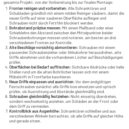
gesamte Projekt, von der Vorbereitung bis zur finalen Montage:
Fronten reinigen und vorbereiten:
Alle Schranktüren und
Schubladen gründlich mit einem milden Reiniger säubern, damit die
neuen Griffe auf einer sauberen Oberfläche aufliegen und
Schrauben nicht durch Fettfilm blockiert werden.
Bohrabstand präzise messen:
Mit einem Maßband oder einer
Schieblehre den Abstand zwischen den Mittelpunkten beider
Schraubenbohrungen messen und notieren, am besten an drei
verschiedenen Fronten zur Kontrolle.
Alte Beschläge vorsichtig abmontieren:
Schrauben mit einem
passenden Schraubenzieher oder Akkubohrer herausdrehen, alte
Griffe abnehmen und die vorhandenen Löcher auf Beschädigungen
prüfen.
Oberflächen bei Bedarf auffrischen:
Sichtbare Abdrücke oder helle
Stellen rund um die alten Bohrlöcher lassen sich mit einem
Möbelstift in Frontfarbe kaschieren.
Neue Griffe einpassen und ausrichten:
Vor dem endgültigen
Festschrauben zunächst alle Griffe lose einsetzen und optisch
prüfen, ob Ausrichtung und Abstände gleichmäßig sind.
Schrauben gleichmäßig festziehen:
Nicht einseitig überdrehen,
sondern wechselseitig anziehen, um Schäden an der Front oder
dem Griff zu vermeiden.
Kontrollblick aus Augenhöhe:
Schranktüren schließen und aus
verschiedenen Winkeln betrachten, ob alle Griffe auf gleicher Höhe
und gerade sitzen.