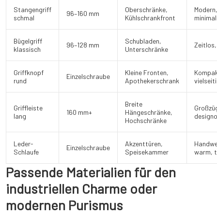
Stangengriff
Oberschränke,
Modern
96–160 mm
schmal
Kühlschrankfront
minimal
Bügelgriff
Schubladen,
96–128 mm
Zeitlos
klassisch
Unterschränke
Griffknopf
Kleine Fronten,
Kompak
Einzelschraube
rund
Apothekerschrank
vielseit
Breite
Griffleiste
Großzüg
160 mm+
Hängeschränke,
lang
designo
Hochschränke
Leder-
Akzenttüren,
Handwer
Einzelschraube
Schlaufe
Speisekammer
warm, t
Passende Materialien für den
industriellen Charme oder
modernen Purismus