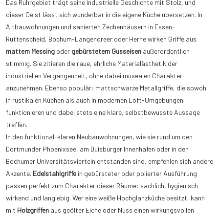
Das Ruhrgebiet trägt seine industrielle Geschichte mit Stolz, und
dieser Geist lässt sich wunderbar in die eigene Küche übersetzen. In
Altbauwohnungen und sanierten Zechenhäusern in Essen-
Rüttenscheid, Bochum-Langendreer oder Herne wirken Griffe aus
mattem Messing
oder
gebürstetem Gusseisen
außerordentlich
stimmig. Sie zitieren die raue, ehrliche Materialästhetik der
industriellen Vergangenheit, ohne dabei musealen Charakter
anzunehmen. Ebenso populär: mattschwarze Metallgriffe, die sowohl
in rustikalen Küchen als auch in modernen Loft-Umgebungen
funktionieren und dabei stets eine klare, selbstbewusste Aussage
treffen.
In den funktional-klaren Neubauwohnungen, wie sie rund um den
Dortmunder Phoenixsee, am Duisburger Innenhafen oder in den
Bochumer Universitätsvierteln entstanden sind, empfehlen sich andere
Akzente.
Edelstahlgriffe
in gebürsteter oder polierter Ausführung
passen perfekt zum Charakter dieser Räume: sachlich, hygienisch
wirkend und langlebig. Wer eine weiße Hochglanzküche besitzt, kann
mit
Holzgriffen
aus geölter Eiche oder Nuss einen wirkungsvollen