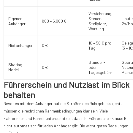
Versicherung,
Eigener
Steuer,
Häufi
600 – 5.000 €
Anhänger
Stellplatz,
2x/Mo
Wartung
10 – 50 € pro
Geleg
Mietanhänger
0 €
Tag
(3 – 1
Stunden-
Spora
Sharing-
0 €
oder
Nutzun
Modell
Tagesgebühr
Planu
Führerschein und Nutzlast im Blick
behalten
Bevor es mit dem Anhänger auf die Straßen des Ruhrgebiets geht,
müssen die rechtlichen Rahmenbedingungen klar sein. Viele
Fahrerinnen und Fahrer unterschätzen, dass ihr Führerscheinklasse B
nicht automatisch für jeden Anhänger gilt. Die wichtigsten Regelungen