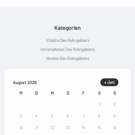
Kategorien
Städte Des Ruhrgebiets
Unternehmen Des Ruhrgebiets
Vereine Des Ruhrgebiets
August 2026
« Juni
M
D
M
D
F
S
S
1
2
3
4
5
6
7
8
9
10
11
12
13
14
15
16