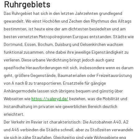
Ruhrgebiets
Das Ruhrgebiet hat sich in den letzten Jahrzehnten grundlegend
gewandelt. Wo einst Hochöfen und Zechen den Rhythmus des Alltags
bestimmten, ist heute eine der am dichtesten besiedelten und am
besten vernetzten Metropolregionen Europas entstanden. Städte wie
Dortmund, Essen, Bochum, Duisburg und Gelsenkirchen wachsen
funktional zusammen, ohne dabei ihre jeweilige Eigenständigkeit zu
verlieren. Diese urbane Verdichtung bringt jedoch auch ganz
spezifische Herausforderungen mit sich, insbesondere wenn es darum
geht, größere Gegenstände, Baumaterialien oder Freizeitausrüstung
von A nach B zu transportieren. Ersatzteile für gängige
Anhängermodelle lassen sich übrigens bequem und günstig über
Webseiten wie
https://valeryd.de/
beziehen, was die Mobilität und
Instandhaltung im privaten wie gewerblichen Bereich deutlich
erleichtert.
Der Verkehr im Revier ist charakteristisch: Die Autobahnen A40, A2
und A45 verbinden die Städte schnell, aber zu Stoßzeiten verwandeln
sie sich in zähe Staufallen. Gleichzeitig sind viele Wohngebiete eng