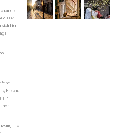
schen den
e dieser
 sich hier
Lage
das
 feine
dung Essens
ls in
kunden,
schwung und
r