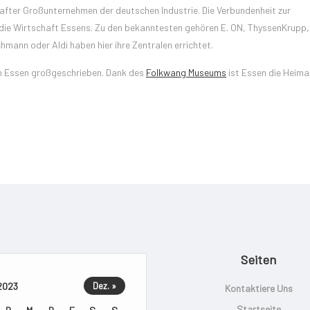
fter Großunternehmen der deutschen Industrie. Die Verbundenheit zur
r die Wirtschaft Essens. Zu den bekanntesten gehören E. ON, ThyssenKrupp,
mann oder Aldi haben hier ihre Zentralen errichtet.
in Essen großgeschrieben. Dank des
Folkwang Museums
ist Essen die Heima
Seiten
2023
Dez. »
Kontaktiere Uns
Startseite