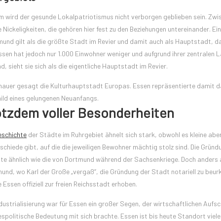
em wird der gesunde Lokalpatriotismus nicht verborgen geblieben sein. Zwi
Nickeligkeiten, die gehören hier fest zu den Beziehungen untereinander. Ein
und gilt als die größte Stadt im Revier und damit auch als Hauptstadt, da
Essen hat jedoch nur 1.000 Einwohner weniger und aufgrund ihrer zentralen 
 sieht sie sich als die eigentliche Hauptstadt im Revier.
nauer gesagt die Kulturhauptstadt Europas. Essen repräsentierte damit 
ld eines gelungenen Neuanfangs.
otzdem voller Besonderheiten
eschichte
der Städte im Ruhrgebiet ähnelt sich stark, obwohl es kleine aber
schiede gibt, auf die die jeweiligen Bewohner mächtig stolz sind. Die Grün
gte ähnlich wie die von Dortmund während der Sachsenkriege. Doch anders a
und, wo Karl der Große „vergaß“, die Gründung der Stadt notariell zu beur
 Essen offiziell zur freien Reichsstadt erhoben.
ndustrialisierung war für Essen ein großer Segen, der wirtschaftlichen Auf
spolitische Bedeutung mit sich brachte. Essen ist bis heute Standort viele