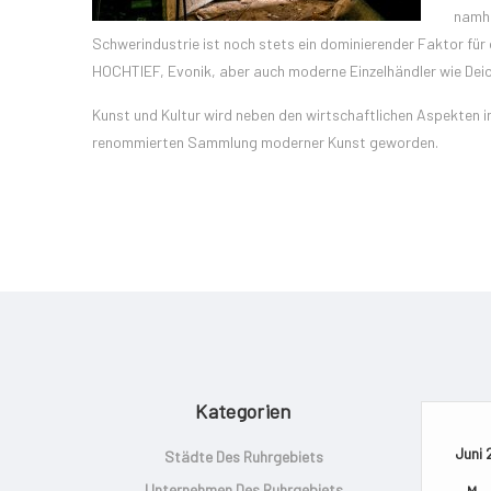
namha
Schwerindustrie ist noch stets ein dominierender Faktor fü
HOCHTIEF, Evonik, aber auch moderne Einzelhändler wie Deich
Kunst und Kultur wird neben den wirtschaftlichen Aspekten 
renommierten Sammlung moderner Kunst geworden.
Kategorien
Juni 
Städte Des Ruhrgebiets
Unternehmen Des Ruhrgebiets