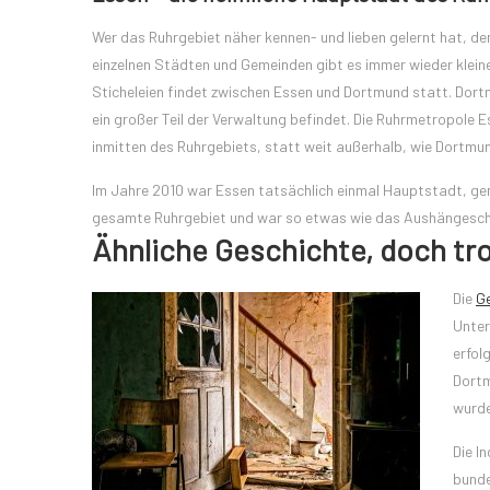
Wer das Ruhrgebiet näher kennen- und lieben gelernt hat, d
einzelnen Städten und Gemeinden gibt es immer wieder kleine 
Sticheleien findet zwischen Essen und Dortmund statt. Dortm
ein großer Teil der Verwaltung befindet. Die Ruhrmetropole 
inmitten des Ruhrgebiets, statt weit außerhalb, wie Dortmund,
Im Jahre 2010 war Essen tatsächlich einmal Hauptstadt, ge
gesamte Ruhrgebiet und war so etwas wie das Aushängeschi
Ähnliche Geschichte, doch tr
Die
G
Unter
erfol
Dortm
wurde
Die I
bunde