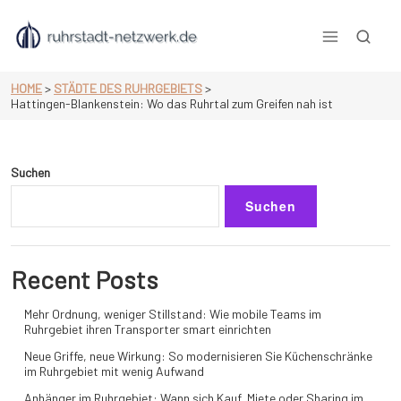
Skip
to
content
null
HOME
>
STÄDTE DES RUHRGEBIETS
>
Hattingen-Blankenstein: Wo das Ruhrtal zum Greifen nah ist
Suchen
Suchen
Recent Posts
Mehr Ordnung, weniger Stillstand: Wie mobile Teams im
Ruhrgebiet ihren Transporter smart einrichten
Neue Griffe, neue Wirkung: So modernisieren Sie Küchenschränke
im Ruhrgebiet mit wenig Aufwand
Anhänger im Ruhrgebiet: Wann sich Kauf, Miete oder Sharing im